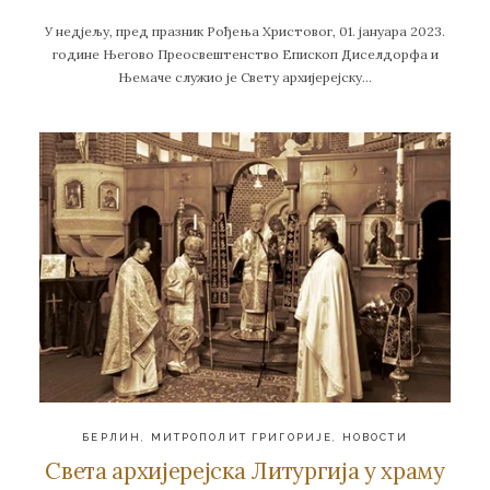
У недјељу, пред празник Рођења Христовог, 01. јануара 2023.
године Његово Преосвештенство Епископ Диселдорфа и
Њемаче служио је Свету архијерејску…
БЕРЛИН
,
МИТРОПОЛИТ ГРИГОРИЈЕ
,
НОВОСТИ
Света архијерејска Литургија у храму