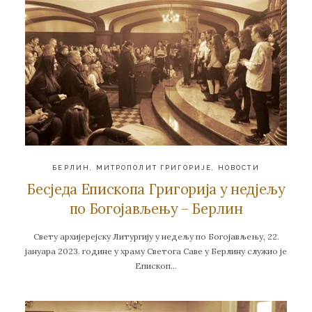
БЕРЛИН
,
МИТРОПОЛИТ ГРИГОРИЈЕ
,
НОВОСТИ
Бесједа Епископа Григорија у недјељу
по Богојављењу – Берлин
Свету архијерејску Литургију у недељу по Богојављењу, 22.
јануара 2023. године у храму Светога Саве у Берлину служио је
Епископ…