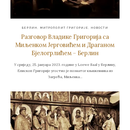
БЕРЛИН
,
МИТРОПОЛИТ ГРИГОРИЈЕ
,
НОВОСТИ
Разговор Владике Григорија са
Миљенком Јерговићем и Драганом
Бјелогрлићем – Берлин
У сриједу, 25. јануара 2023. године у Loewe Saal у Берлину,
Епископ Григорије угостио је познатог књижевника из
Загреба, Миљенка…