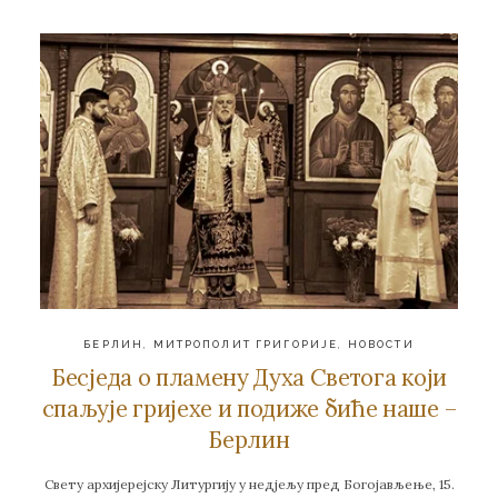
БЕРЛИН
,
МИТРОПОЛИТ ГРИГОРИЈЕ
,
НОВОСТИ
Бесједа о пламену Духа Светога који
спаљује гријехе и подиже биће наше –
Берлин
Свету архијерејску Литургију у недјељу пред Богојављење, 15.