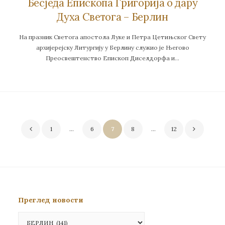
Бесједа Епископа Григорија о дару
Духа Светога – Берлин
На празник Светога апостола Луке и Петра Цетињског Свету
архијерејску Литургију у Берлину служио је Његово
Преосвештенство Епископ Диселдорфа и…
Пагинација
1
…
6
7
8
…
12
чланака
Преглед новости
Преглед