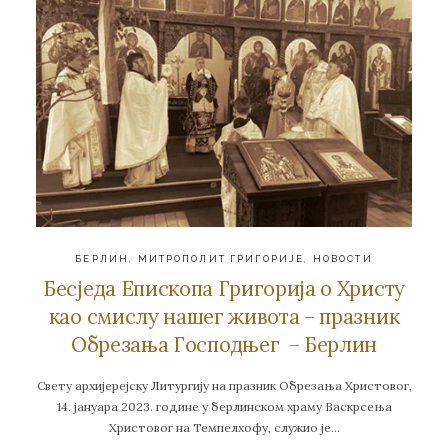
БЕРЛИН
,
МИТРОПОЛИТ ГРИГОРИЈЕ
,
НОВОСТИ
Бесједа Епископа Григорија о Христу
као смислу нашег живота – празник
Обрезања Господњег – Берлин
Свету архијерејску Литургију на празник Обрезања Христовог,
14. јануара 2023. године у берлинском храму Васкрсења
Христовог на Темпелхофу, служио је…