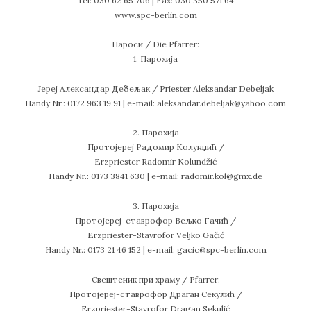
Tel: 030 62 65 706 | Fax: 030 350 571 64
www.spc-berlin.com
Пароси / Die Pfarrer:
1. Парохија
Јереј Александар Дебељак / Priester Aleksandar Debeljak
Handy Nr.: 0172 963 19 91 | e-mail: aleksandar.debeljak@yahoo.com
2. Парохија
Протојереј Радомир Колунџић /
Erzpriester Radomir Kolundžić
Handy Nr.: 0173 3841 630 | е-mail: radomir.kol@gmx.de
3. Парохија
Протојереј-ставрофор Вељко Гачић /
Erzpriester-Stavrofor Veljko Gačić
Handy Nr.: 0173 21 46 152 | е-mail: gacic@spc-berlin.com
Свештеник при храму / Pfarrer:
Протојереј-ставрофор Драган Секулић /
Erzpriester-Stavrofor Dragan Sekulić