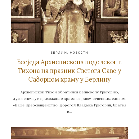
БЕРЛИН
,
НОВОСТИ
Бесједа Архиепископа подолског г.
Тихона на празник Светога Саве у
Саборном храму у Берлину
Архиепископ Тихон обратился к епископу Григорию,
духовенству и прихожанам храма с приветственным словом:
«Ваше Преосвященство, дорогой Владыка Григорий, братия
и…