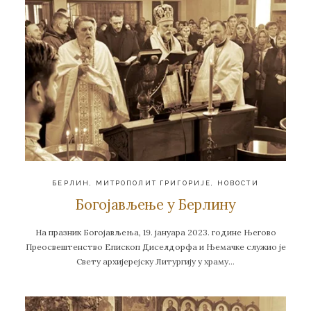
БЕРЛИН
,
МИТРОПОЛИТ ГРИГОРИЈЕ
,
НОВОСТИ
Богојављење у Берлину
На празник Богојављења, 19. јануара 2023. године Његово
Преосвештенство Епископ Диселдорфа и Њемачке служио је
Свету архијерејску Литургију у храму…