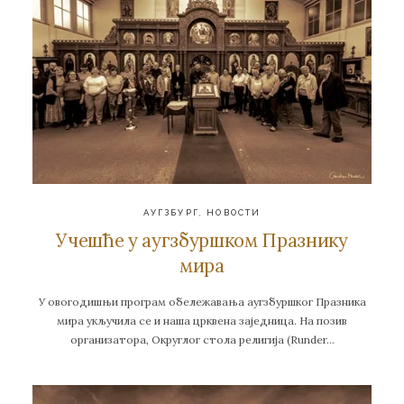
АУГЗБУРГ
,
НОВОСТИ
Учешће у аугзбуршком Празнику
мира
У овогодишњи програм обележавања аугзбуршког Празника
мира укључила се и наша црквена заједница. На позив
организатора, Округлог стола религија (Runder…