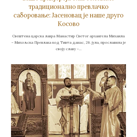
традиционално превлачко
саборовање: Јасеновац је наше друго
Косово
Свештена царска лавра Манастир Светог архангела Михаила
– Михољска Превлака код Тивта данас, 26. јула, прославила је
своју славу –…