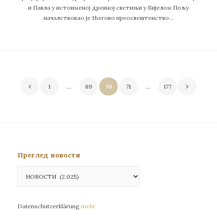
и Павла у истоименој древној светињи у Бијелом Пољу
началствовао је Његово преосвештенство…
Пагинација
1
…
69
70
71
…
177
чланака
Преглед новости
Преглед
новости
Datenschutzerklärung
mehr