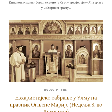
Епископ хумски г. Јован служио је Свету архијерејску Литургију
у Саборном храму…
НОВОСТИ
,
УЛМ
Евхаристијско сабрање у Улму на
празник Огњене Марије (Недеља 8. по
Духовима)