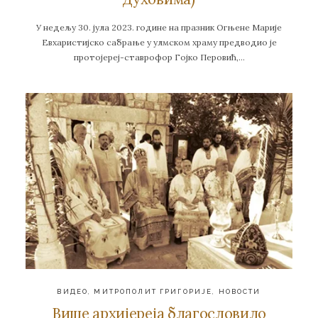
У недељу 30. јула 2023. године на празник Огњене Марије
Евхаристијско сабрање у улмском храму предводио је
протојереј-ставрофор Гојко Перовић,…
ВИДЕО
,
МИТРОПОЛИТ ГРИГОРИЈЕ
,
НОВОСТИ
Више архијереја благословило