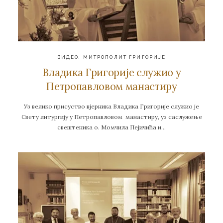
ВИДЕО
,
МИТРОПОЛИТ ГРИГОРИЈЕ
Владика Григорије служио у
Петропавловом манастиру
Уз велико присуство вјерника Владика Григорије служио је
Свету литургију у Петропавловом манастиру, уз саслужење
свештеника о. Момчила Пејичића и…