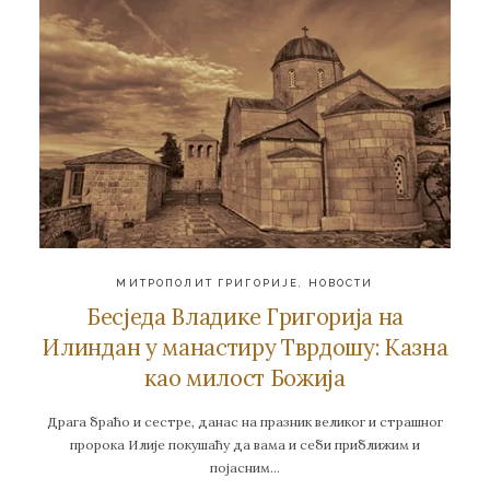
МИТРОПОЛИТ ГРИГОРИЈЕ
,
НОВОСТИ
Бесједа Владике Григорија на
Илиндан у манастиру Тврдошу: Казна
као милост Божија
Драга браћо и сестре, данас на празник великог и страшног
пророка Илије покушаћу да вама и себи приближим и
појасним…