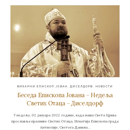
ВИКАРНИ ЕПИСКОП ЈОВАН
,
ДИСЕЛДОРФ
,
НОВОСТИ
Беседа Епископа Јована – Недеља
Светих Отаца – Диселдорф
У недељу, 02. јануара 2022. године, када наша Света Црква
прославља празнике Светих Отаца, Игнатија Епископа града
Антиохије, Светога Данила…