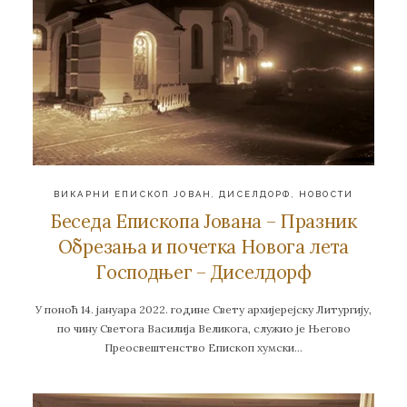
ВИКАРНИ ЕПИСКОП ЈОВАН
,
ДИСЕЛДОРФ
,
НОВОСТИ
Беседа Епископа Јована – Празник
Обрезања и почетка Новога лета
Господњег – Диселдорф
У поноћ 14. јануара 2022. године Свету архијерејску Литургију,
по чину Светога Василија Великога, служио је Његово
Преосвештенство Епископ хумски…