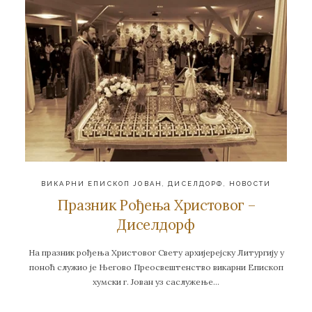
ВИКАРНИ ЕПИСКОП ЈОВАН
,
ДИСЕЛДОРФ
,
НОВОСТИ
Празник Рођења Христовог –
Диселдорф
На празник рођења Христовог Свету архијерејску Литургију у
поноћ служио је Његово Преосвештенство викарни Епископ
хумски г. Јован уз саслужење…