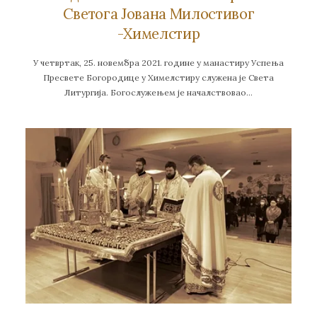
Светога Јована Милостивог
-Химелстир
У четвртак, 25. новембра 2021. године у манастиру Успења
Пресвете Богородице у Химелстиру служена је Света
Литургија. Богослужењем је началствовао…