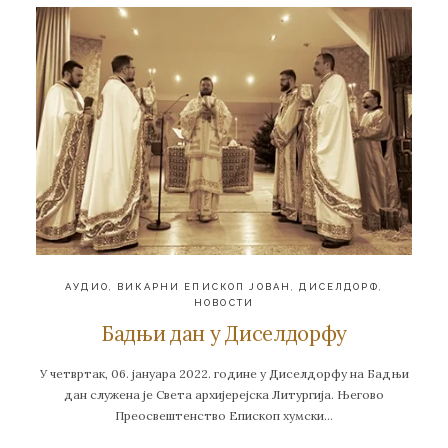
АУДИО
,
ВИКАРНИ ЕПИСКОП ЈОВАН
,
ДИСЕЛДОРФ
,
НОВОСТИ
Бадњи дан у Диселдорфу
У четвртак, 06. јануара 2022. године у Диселдорфу на Бадњи
дан служена је Света архијерејска Литургија. Његово
Преосвештенство Епископ хумски…