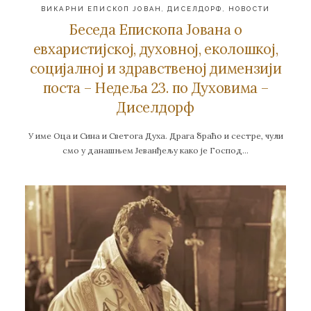
ВИКАРНИ ЕПИСКОП ЈОВАН
,
ДИСЕЛДОРФ
,
НОВОСТИ
Беседа Епископа Јована о
евхаристијској, духовној, еколошкој,
социјалној и здравственој димензији
поста – Недеља 23. по Духовима –
Диселдорф
У име Оца и Сина и Светога Духа. Драга браћо и сестре, чули
смо у данашњем Јеванђељу како је Господ…