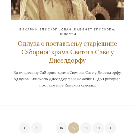
ВИКАРНИ ЕПИСКОП ЈОВАН
,
КАБИНЕТ ЕПИСКОПА
,
НОВОСТИ
Одлука о постављењу старјешине
Саборног храма Светога Саве у
Диселдорфу
За старешину Саборног храма Светога Саве у Диселдорфу,
одлуком Епископа Диселдорфа и Немачке Г. др Григорија,
постављен је Епископ хумски…
Пагинација
1
…
16
17
18
19