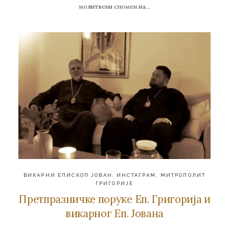
молитвени спомен на…
ВИКАРНИ ЕПИСКОП ЈОВАН
,
ИНСТАГРАМ
,
МИТРОПОЛИТ
ГРИГОРИЈЕ
Претпразничке поруке Еп. Григорија и
викарног Еп. Јована