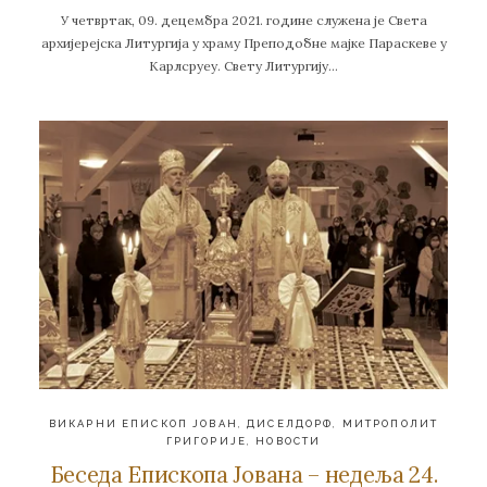
У четвртак, 09. децембра 2021. године служена је Света
архијерејска Литургија у храму Преподобне мајке Параскеве у
Карлсруеу. Свету Литургију…
ВИКАРНИ ЕПИСКОП ЈОВАН
,
ДИСЕЛДОРФ
,
МИТРОПОЛИТ
ГРИГОРИЈЕ
,
НОВОСТИ
Беседа Епископа Јована – недеља 24.