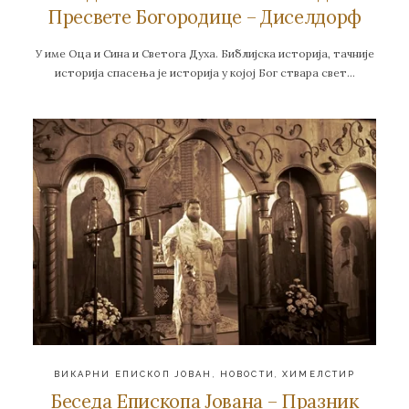
Пресвете Богородице – Диселдорф
У име Оца и Сина и Светога Духа. Библијска историја, тачније
историја спасења је историја у којој Бог ствара свет…
ВИКАРНИ ЕПИСКОП ЈОВАН
,
НОВОСТИ
,
ХИМЕЛСТИР
Беседа Епископа Јована – Празник