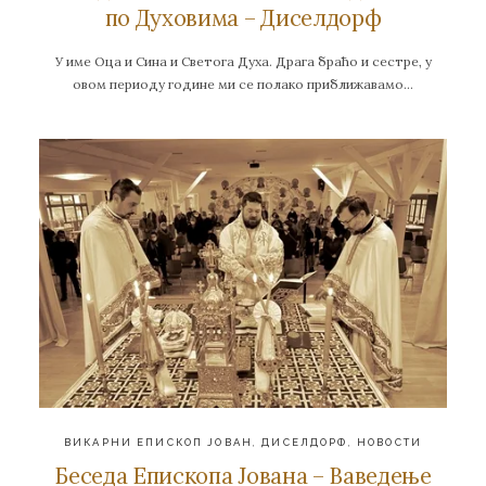
по Духовима – Диселдорф
У име Оца и Сина и Светога Духа. Драга браћо и сестре, у
овом периоду године ми се полако приближавамо…
ВИКАРНИ ЕПИСКОП ЈОВАН
,
ДИСЕЛДОРФ
,
НОВОСТИ
Беседа Епископа Јована – Ваведење