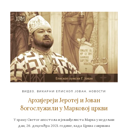
ВИДЕО
,
ВИКАРНИ ЕПИСКОП ЈОВАН
,
НОВОСТИ
Архијереји Јеротеј и Јован
богослужили у Марковој цркви
У храму Светог апостола и јеванђелиста Марка у недељни
дан, 26. децембра 2021. године, када Црква савршава