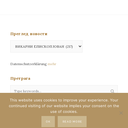
чланака
Преглед новости
Преглед
новости
Datenschutzerklärung
mehr
Претрага
This website uses cookies to improve your experience. Your
continued visiting of our website implies your consent on the
Сва права задржана©eparhija-nemacka.com
use of cookies.
Илустрације : Јелена Јефтић
OK
READ MORE